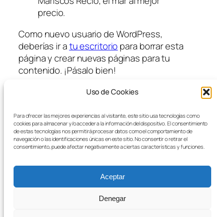
Mariscos Recio, el mar al mejor
precio.
Como nuevo usuario de WordPress,
deberías ir a
tu escritorio
para borrar esta
página y crear nuevas páginas para tu
contenido. ¡Pásalo bien!
Uso de Cookies
Para ofrecer las mejores experiencias al visitante, este sitio usa tecnologías como
Blog
Eventos
cookies para almacenar y/o acceder a la información del dispositivo. El consentimiento
Es.net
Acerca de
Tienda
de estas tecnologías nos permitirá procesar datos como el comportamiento de
navegación o las identificaciones únicas en este sitio. No consentir o retirar el
FAQs
Patrones
consentimiento, puede afectar negativamente a ciertas características y funciones.
Autores
Temas
Sitio de pruebas
Aceptar
Denegar