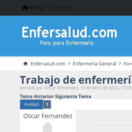
Inicio
Buscar
Enfersalud.com
Enfermería General
For
Trabajo de enfermerí
Iniciado por Oscar Fernandez, 19 de Abril de 2022, 17:28
Tema Anterior
-
Siguiente Tema
1
IR ABAJO
Oscar Fernandez
19 de Abril de 202