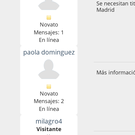
Se necesitan t
Madrid
Novato
Mensajes: 1
En línea
paola dominguez
17 de Abril de 202
Más informació
Novato
Mensajes: 2
En línea
milagro4
05 de Julio de 202
Visitante