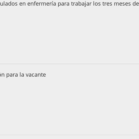
itulados en enfermería para trabajar los tres meses 
3, 18:58:04
n para la vacante
3, 01:15:24