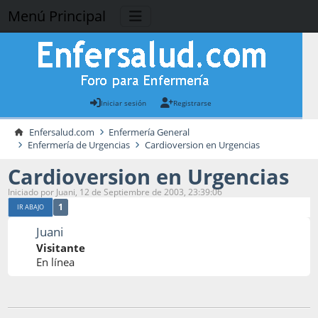
Menú Principal
Iniciar sesión
Registrarse
Enfersalud.com
Enfermería General
Enfermería de Urgencias
Cardioversion en Urgencias
Cardioversion en Urgencias
Iniciado por Juani, 12 de Septiembre de 2003, 23:39:06
1
IR ABAJO
Juani
Visitante
En línea
12 de Septiembre de 2003, 23:39:06