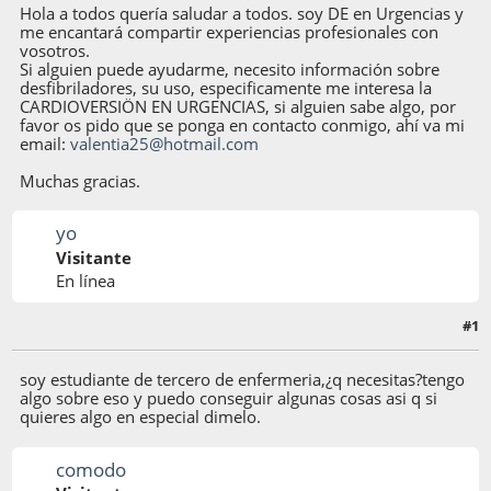
Hola a todos quería saludar a todos. soy DE en Urgencias y
me encantará compartir experiencias profesionales con
vosotros.
Si alguien puede ayudarme, necesito información sobre
desfibriladores, su uso, especificamente me interesa la
CARDIOVERSIÖN EN URGENCIAS, si alguien sabe algo, por
favor os pido que se ponga en contacto conmigo, ahí va mi
email:
valentia25@hotmail.com
Muchas gracias.
yo
Visitante
En línea
#1
22 de Octubre de 2003, 14:32:08
soy estudiante de tercero de enfermeria,¿q necesitas?tengo
algo sobre eso y puedo conseguir algunas cosas asi q si
quieres algo en especial dimelo.
comodo