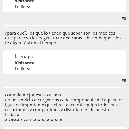
Visitante
En línea
#2
25 de Diciembre de 2003, 12:56:00
¿para que?, los que lo tienen que saber son los médicos
que para eso les pagan, tú te dedicarás a hacer lo que ellos
te digan. Y si no al tiempo.
la guapa
Visitante
En línea
#3
27 de Septiembre de 2004, 18:16:36
comodo mejor estas callado.
en un servicio de urgencias cada componente del equipo es
igual de importante que el resto. en mi equipo todos nos
respetamos y compartimos y disfrutamos de nuestro
trabajo
a cascala comodooooooooon.