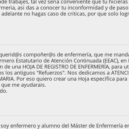
de trabajes, tal vez seria conveniente que tu hicieras
ermeria, asi das a conocer tu inconformidad y de paso
e adelante no hagas caso de criticas, por que solo 
e 2006, 11:59:24
o querid@s compoñer@s de enfermería, que me mand
ermero Estatutario de Atención Continuada (EEAC), 
ón de una HOJA DE REGISTRO DE ENFERMERÍA, para util
os los antiguos "Refuerzos". Nos dedicamos a AT
RIA. Por eso quiero crear una Hoja específica para 
 que me ayudarais.
udo.
07, 14:46:52
 soy enfermero y alumno del Máster de Enfermería en