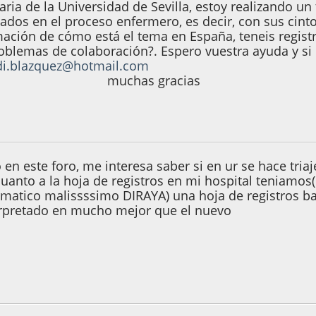
ria de la Universidad de Sevilla, estoy realizando un
dos en el proceso enfermero, es decir, con sus cinto 
mación de cómo está el tema en España, teneis regis
oblemas de colaboración?. Espero vuestra ayuda y si e
di.blazquez@hotmail.com
as gracias
e 2007, 14:08:22
 en este foro, me interesa saber si en ur se hace tri
cuanto a la hoja de registros en mi hospital teniamo
matico malissssimo DIRAYA) una hoja de registros b
terpretado en mucho mejor que el nuevo
0, 13:55:37