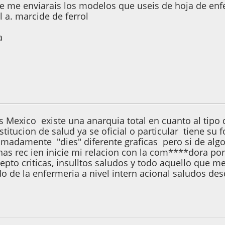
e me enviarais los modelos que useis de hoja de enfe
l a. marcide de ferrol
a
2005, 21:09:24
 Mexico existe una anarquia total en cuanto al tipo 
titucion de salud ya se oficial o particular tiene su 
adamente "dies" diferente graficas pero si de algo t
nas rec ien inicie mi relacion con la com****dora por
pto criticas, insulltos saludos y todo aquello que m
de la enfermeria a nivel intern acional saludos des
2005, 05:10:02