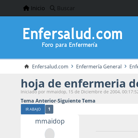
Inicio
Buscar
Enfersalud.com
Enfermería General
Enf
hoja de enfermeria d
Iniciado por mmaidop, 15 de Diciembre de 2004, 00:17:5
Tema Anterior
-
Siguiente Tema
1
IR ABAJO
mmaidop
15 de Diciembre d