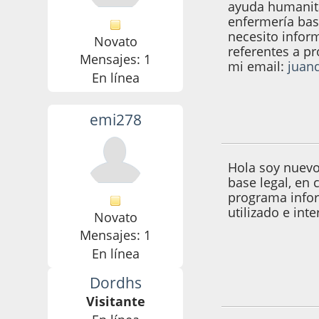
ayuda humanita
enfermería basa
necesito infor
Novato
referentes a pr
Mensajes: 1
mi email:
juan
En línea
much
emi278
07 de Noviembre d
Hola soy nuevo
base legal, en 
programa infor
utilizado e in
Novato
Mensajes: 1
En línea
Dordhs
02 de Abril de 201
Visitante