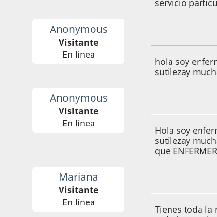
servicio particu
Anonymous
12 de Septiembre 
Visitante
En línea
hola soy enfer
sutilezay mucha
Anonymous
12 de Septiembre 
Visitante
En línea
Hola soy enfer
sutilezay much
que ENFERMERIA
Mariana
05 de Abril de 200
Visitante
En línea
Tienes toda la 