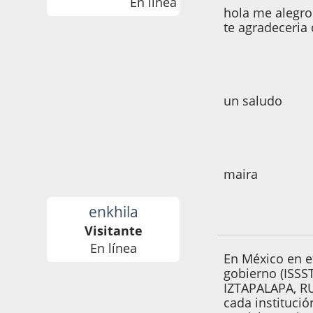
En línea
hola me alegro
te agradeceria
un saludo
maira
enkhila
05 de Mayo de 200
Visitante
En línea
En México en e
gobierno (ISSS
IZTAPALAPA, RU
cada institució