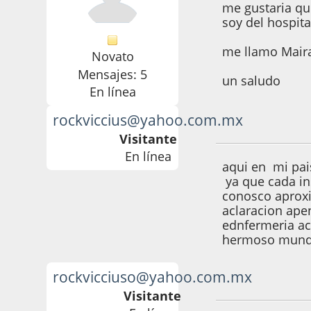
me gustaria qu
soy del hospita
me llamo Mair
Novato
Mensajes: 5
un saludo
En línea
rockviccius@yahoo.com.mx
01 de Febrero de 
Visitante
En línea
aqui en mi pais
ya que cada ins
conosco aproxim
aclaracion ape
ednfermeria ace
hermoso mundo 
rockvicciuso@yahoo.com.mx
03 de Febrero de 
Visitante