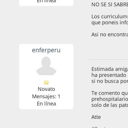
En línea
NO SE SI SABR
Los curriculum
que poneis inf
Asi no encontra
enferperu
23 de Septiembre 
Estimada amiga
ha presentado u
si no busca por
Novato
Te comento que
Mensajes: 1
prehospitalari
En línea
solo de las pat
Atte