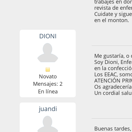
trabajes en don
revista de enf
Cuidate y sigu
en el monton.
DIONI
28 de Noviembre d
Me gustaría, 
Soy Dioni, Enf
en la confecci
Los EEAC, som
Novato
ATENCIÓN PRIMA
Mensajes: 2
Os agradecería
En línea
Un cordial sal
juandi
29 de Marzo de 20
Buenas tardes,