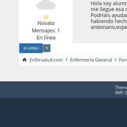
Hola soy alumn
me llegue esa 
Podriais ayuda
habiendo hecho
Novato
antemano,esper
Mensajes: 1
En línea
1
IR ARRIBA
Enfersalud.com
Enfermería General
For
Them
SMF 2