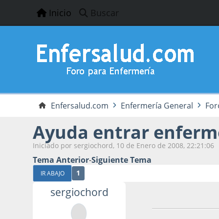
Inicio
Buscar
Enfersalud.com
Enfermería General
For
Ayuda entrar enferme
Iniciado por sergiochord, 10 de Enero de 2008, 22:21:06
Tema Anterior
-
Siguiente Tema
1
IR ABAJO
sergiochord
10 de Enero de 20