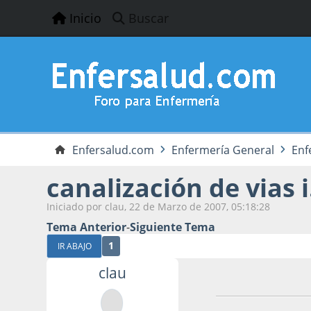
Inicio
Buscar
Enfersalud.com
Enfermería General
Enf
canalización de vias i
Iniciado por clau, 22 de Marzo de 2007, 05:18:28
Tema Anterior
-
Siguiente Tema
1
IR ABAJO
clau
22 de Marzo de 20