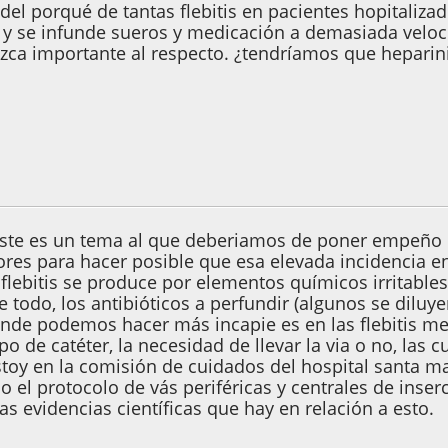
del porqué de tantas flebitis en pacientes hopitaliza
 se infunde sueros y medicación a demasiada veloci
ezca importante al respecto. ¿tendríamos que hepari
7, 20:23:11
este es un tema al que deberiamos de poner empeño e
ores para hacer posible que esa elevada incidencia en
flebitis se produce por elementos químicos irritabl
e todo, los antibióticos a perfundir (algunos se dilu
onde podemos hacer más incapie es en las flebitis mec
po de catéter, la necesidad de llevar la via o no, las c
toy en la comisión de cuidados del hospital santa ma
 el protocolo de vás periféricas y centrales de inser
s evidencias científicas que hay en relación a esto.