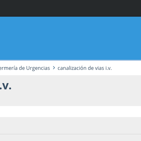
ermería de Urgencias
canalización de vias i.v.
.v.
07, 05:18:28