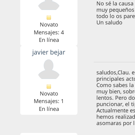
No sé la causa 
muy pequeños y
todo lo os par
Un saludo
Novato
Mensajes: 4
En línea
javier bejar
13 de Abril de 200
saludos,Clau. 
principales act
Como sabes la 
muy bien, sobr
Novato
lentos. Pero d
Mensajes: 1
puncionar, el ti
En línea
Actualmente es
hemos realizado
asomaras por la