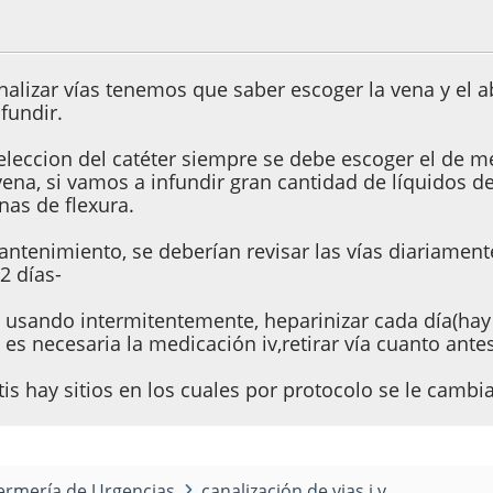
8, 18:42:54
analizar vías tenemos que saber escoger la vena y el
fundir.
 eleccion del catéter siempre se debe escoger el de m
vena, si vamos a infundir gran cantidad de líquidos 
nas de flexura.
antenimiento, se deberían revisar las vías diariament
2 días-
tá usando intermitentemente, heparinizar cada día(hay 
es necesaria la medicación iv,retirar vía cuanto antes
itis hay sitios en los cuales por protocolo se le cambia
ermería de Urgencias
canalización de vias i.v.