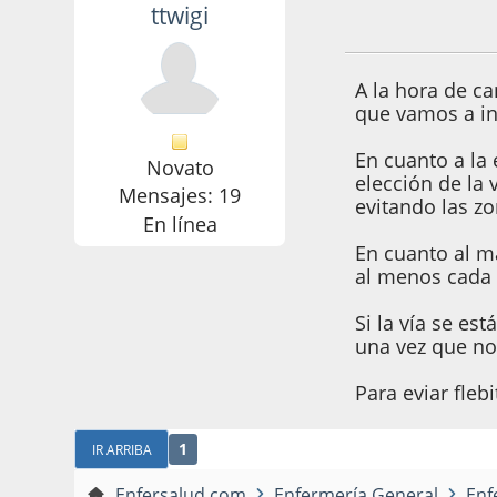
ttwigi
17 de Abril de 200
A la hora de c
que vamos a in
En cuanto a la
Novato
elección de la 
Mensajes: 19
evitando las zo
En línea
En cuanto al m
al menos cada 
Si la vía se es
una vez que no 
Para eviar fleb
1
IR ARRIBA
Enfersalud.com
Enfermería General
Enf