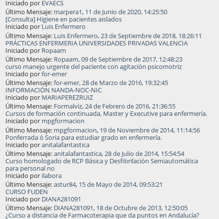
Iniciado por
EVAECS
Último Mensaje:
marpera1
,
11 de Junio de 2020, 14:25:50
[Consulta] Higiene en pacientes aislados
Iniciado por
Luis Enfermero
Último Mensaje:
Luis Enfermero
,
23 de Septiembre de 2018, 18:26:11
PRÁCTICAS ENFERMERIA UNIVERSIDADES PRIVADAS VALENCIA
Iniciado por
Ropaam
Último Mensaje:
Ropaam
,
09 de Septiembre de 2017, 12:48:23
curso manejo urgente del paciente con agitación psicomotriz
Iniciado por
for-emer
Último Mensaje:
for-emer
,
28 de Marzo de 2016, 19:32:45
INFORMACIÓN NANDA-NOC-NIC
Iniciado por
MARIAPEREZRUIZ
Último Mensaje:
Formalviz
,
24 de Febrero de 2016, 21:36:55
Cursos de formación continuada, Master y Executive para enfermería.
Iniciado por
mpgformacion
Último Mensaje:
mpgformacion
,
19 de Noviembre de 2014, 11:14:56
Ponferrada ó Soria para estudiar grado en enfermería.
Iniciado por
anitalafantastica
Último Mensaje:
anitalafantastica
,
28 de Julio de 2014, 15:54:54
Curso homologado de RCP Básica y Desfibrilación Semiautomática
para personal no
Iniciado por
ilabora
Último Mensaje:
astur84
,
15 de Mayo de 2014, 09:53:21
CURSO FUDEN
Iniciado por
DIANA281091
Último Mensaje:
DIANA281091
,
18 de Octubre de 2013, 12:50:05
¿Curso a distancia de Farmacoterapia que da puntos en Andalucía?