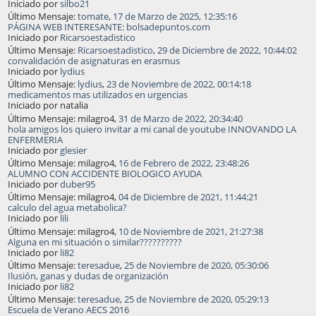
Iniciado por
silbo21
Último Mensaje:
tomate
,
17 de Marzo de 2025, 12:35:16
PÁGINA WEB INTERESANTE: bolsadepuntos.com
Iniciado por
Ricarsoestadistico
Último Mensaje:
Ricarsoestadistico
,
29 de Diciembre de 2022, 10:44:02
convalidación de asignaturas en erasmus
Iniciado por
lydius
Último Mensaje:
lydius
,
23 de Noviembre de 2022, 00:14:18
medicamentos mas utilizados en urgencias
Iniciado por natalia
Último Mensaje: milagro4,
31 de Marzo de 2022, 20:34:40
hola amigos los quiero invitar a mi canal de youtube INNOVANDO LA
ENFERMERIA
Iniciado por
glesier
Último Mensaje: milagro4,
16 de Febrero de 2022, 23:48:26
ALUMNO CON ACCIDENTE BIOLOGICO AYUDA
Iniciado por
duber95
Último Mensaje: milagro4,
04 de Diciembre de 2021, 11:44:21
calculo del agua metabolica?
Iniciado por
lili
Último Mensaje: milagro4,
10 de Noviembre de 2021, 21:27:38
Alguna en mi situación o similar??????????
Iniciado por
li82
Último Mensaje:
teresadue
,
25 de Noviembre de 2020, 05:30:06
Ilusión, ganas y dudas de organización
Iniciado por
li82
Último Mensaje:
teresadue
,
25 de Noviembre de 2020, 05:29:13
Escuela de Verano AECS 2016