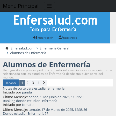
Menú Principal
Iniciar sesión
Registrarse
Enfersalud.com
Enfermería General
Alumnos de Enfermería
Alumnos de Enfermería
Un lugar donde puedes pedir o compartir información sobre cualquier tema
relacionado con los estudios de Enfermería desde cualquier parte del
mundo.
1
2
3
4
IR ABAJO
Notas de corte para estudiar enfermería
Iniciado por
panda
Último Mensaje:
panda
,
10 de Junio de 2025, 11:21:29
Ranking donde estudiar Enfermería
Iniciado por
tomate
Último Mensaje:
tomate
,
17 de Marzo de 2025, 12:38:56
Donde estudiar Enfermería ??