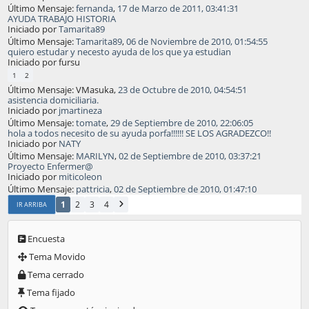
Último Mensaje:
fernanda
,
17 de Marzo de 2011, 03:41:31
AYUDA TRABAJO HISTORIA
Iniciado por
Tamarita89
Último Mensaje:
Tamarita89
,
06 de Noviembre de 2010, 01:54:55
quiero estudar y necesto ayuda de los que ya estudian
Iniciado por fursu
1
2
Último Mensaje: VMasuka,
23 de Octubre de 2010, 04:54:51
asistencia domiciliaria.
Iniciado por
jmartineza
Último Mensaje:
tomate
,
29 de Septiembre de 2010, 22:06:05
hola a todos necesito de su ayuda porfa!!!!!! SE LOS AGRADEZCO!!
Iniciado por
NATY
Último Mensaje:
MARILYN
,
02 de Septiembre de 2010, 03:37:21
Proyecto Enfermer@
Iniciado por
miticoleon
Último Mensaje:
pattricia
,
02 de Septiembre de 2010, 01:47:10
1
2
3
4
IR ARRIBA
Encuesta
Tema Movido
Tema cerrado
Tema fijado