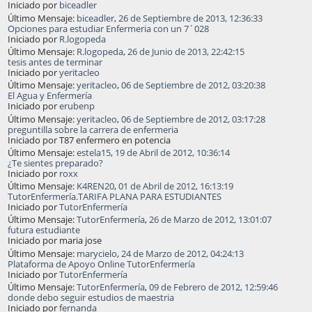
Iniciado por
biceadler
Último Mensaje:
biceadler
,
26 de Septiembre de 2013, 12:36:33
Opciones para estudiar Enfermeria con un 7´028
Iniciado por
R.logopeda
Último Mensaje:
R.logopeda
,
26 de Junio de 2013, 22:42:15
tesis antes de terminar
Iniciado por
yeritacleo
Último Mensaje:
yeritacleo
,
06 de Septiembre de 2012, 03:20:38
El Agua y Enfermería
Iniciado por
erubenp
Último Mensaje:
yeritacleo
,
06 de Septiembre de 2012, 03:17:28
preguntilla sobre la carrera de enfermeria
Iniciado por T87 enfermero en potencia
Último Mensaje:
estela15
,
19 de Abril de 2012, 10:36:14
¿Te sientes preparado?
Iniciado por
roxx
Último Mensaje:
K4REN20
,
01 de Abril de 2012, 16:13:19
TutorEnfermería.TARIFA PLANA PARA ESTUDIANTES
Iniciado por
TutorEnfermería
Último Mensaje:
TutorEnfermería
,
26 de Marzo de 2012, 13:01:07
futura estudiante
Iniciado por maria jose
Último Mensaje:
marycielo
,
24 de Marzo de 2012, 04:24:13
Plataforma de Apoyo Online TutorEnfermería
Iniciado por
TutorEnfermería
Último Mensaje:
TutorEnfermería
,
09 de Febrero de 2012, 12:59:46
donde debo seguir estudios de maestria
Iniciado por
fernanda