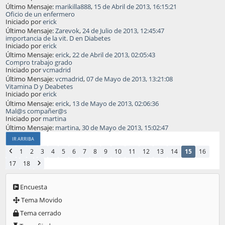
Último Mensaje:
marikilla888
,
15 de Abril de 2013, 16:15:21
Oficio de un enfermero
Iniciado por
erick
Último Mensaje:
Zarevok
,
24 de Julio de 2013, 12:45:47
importancia de la vit. D en Diabetes
Iniciado por
erick
Último Mensaje:
erick
,
22 de Abril de 2013, 02:05:43
Compro trabajo grado
Iniciado por
vcmadrid
Último Mensaje:
vcmadrid
,
07 de Mayo de 2013, 13:21:08
Vitamina D y Deabetes
Iniciado por
erick
Último Mensaje:
erick
,
13 de Mayo de 2013, 02:06:36
Mal@s compañer@s
Iniciado por
martina
Último Mensaje:
martina
,
30 de Mayo de 2013, 15:02:47
IR ARRIBA
1
2
3
4
5
6
7
8
9
10
11
12
13
14
15
16
17
18
Encuesta
Tema Movido
Tema cerrado