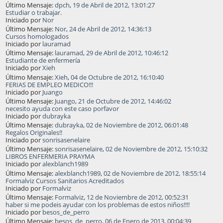
Último Mensaje:
dpch
,
19 de Abril de 2012, 13:01:27
Estudiar o trabajar.
Iniciado por
Nor
Último Mensaje:
Nor
,
24 de Abril de 2012, 14:36:13
Cursos homologados
Iniciado por
lauramad
Último Mensaje:
lauramad
,
29 de Abril de 2012, 10:46:12
Estudiante de enfermería
Iniciado por
Xieh
Último Mensaje:
Xieh
,
04 de Octubre de 2012, 16:10:40
FERIAS DE EMPLEO MEDICO!!!
Iniciado por
Juango
Último Mensaje:
Juango
,
21 de Octubre de 2012, 14:46:02
necesito ayuda con este caso porfavor
Iniciado por
dubrayka
Último Mensaje:
dubrayka
,
02 de Noviembre de 2012, 06:01:48
Regalos Originales!!
Iniciado por
sonrisasenelaire
Último Mensaje:
sonrisasenelaire
,
02 de Noviembre de 2012, 15:10:32
LIBROS ENFERMERIA PRAYMA
Iniciado por
alexblanch1989
Último Mensaje:
alexblanch1989
,
02 de Noviembre de 2012, 18:55:14
Formalviz Cursos Sanitarios Acreditados
Iniciado por
Formalviz
Último Mensaje:
Formalviz
,
12 de Noviembre de 2012, 00:52:31
haber si me podeis ayudar con los problemas de estos niños!!!!
Iniciado por
besos_de_perro
Último Mensaje:
besos_de_perro
,
06 de Enero de 2013, 00:04:39