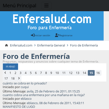
Menú Principal
Iniciar sesión
Registrarse
Enfersalud.com
Enfermería General
Foro de Enfermería
Foro de Enfermería
Preguntas, respuestas y anuncios sobre cualquier tema de Enfermería.
IR ABAJO
1
2
3
4
5
6
7
8
9
10
11
12
13
14
15
16
17
18
cuánto se cobra en lo privado?
Iniciado por
cuqui
Último Mensaje:
avila
,
25 de Febrero de 2011, 01:15:25
cuanto cobra una enfermera por una mañana en la rioja?
Iniciado por
eblasco
Último Mensaje:
eblasco
,
08 de Febrero de 2011, 15:43:11
MANIFIESTO DE LUGO