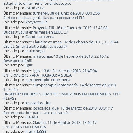
Estudiante enfermeria fonendoscopio.
Iniciado por
estud2612
Último Mensaje:
turner44
,
08 de Junio de 2013, 00:12:55
Sorteo de plazas gratuitas para preparar el EIR
Iniciado por
ProyectoEIR
Último Mensaje:
ProyectoEIR
,
16 de Enero de 2013, 13:43:08
Dudas ¿futura enfermera en EEUU...?
Iniciado por
Claudita.cosmea
Último Mensaje:
Claudita.cosmea
,
02 de Febrero de 2013, 13:39:44
eSalut, SmartSalut o Salut avispada?
Iniciado por
malaconga
Último Mensaje:
malaconga
,
10 de Febrero de 2013, 22:16:42
Desesperación!!!
Iniciado por
l.gils
Último Mensaje:
l.gils
,
13 de Febrero de 2013, 21:47:04
ENFERMER@S PARA TRABAJAR A SUIZA
Iniciado por
europeemploi enfermería
Último Mensaje:
europeemploi enfermería
,
14 de Marzo de 2013,
12:29:45
URGENTE! ENCUESTA GUANTES SANITARIOS EN ENFERMERÍA. CNT
PLEASE
Iniciado por
josecarlos_due
Último Mensaje:
josecarlos_due
,
17 de Marzo de 2013, 03:31:17
Recomendación para clase de francés
Iniciado por
Claudia
Último Mensaje:
Claudia
,
11 de Abril de 2013, 17:40:17
ENCUESTA ENFERMERIA
Iniciado por
marikilla888