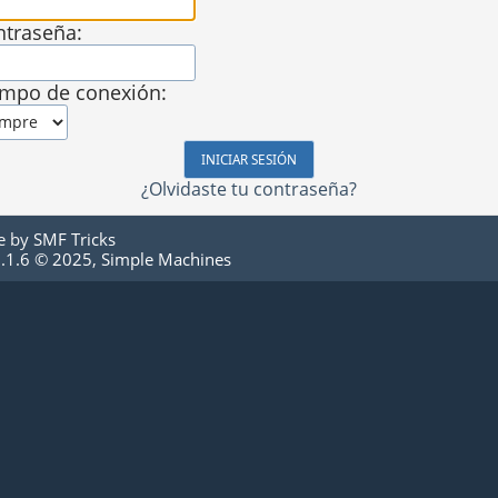
ntraseña:
empo de conexión:
¿Olvidaste tu contraseña?
e by
SMF Tricks
.1.6 © 2025
,
Simple Machines