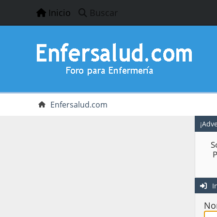
Inicio
Buscar
Enfersalud.com
¡Adve
S
P
In
No