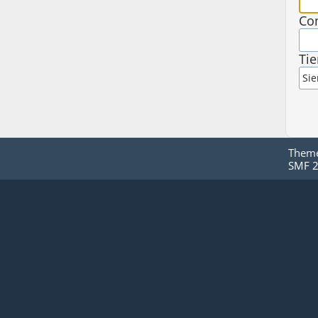
Co
Ti
Them
SMF 2