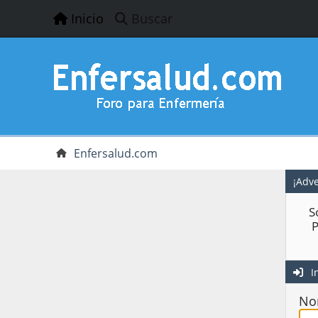
Inicio
Buscar
Enfersalud.com
¡Adve
S
P
In
No