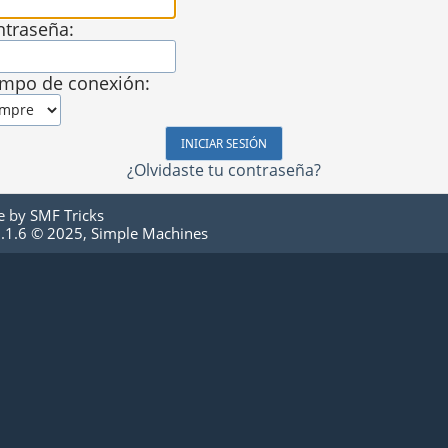
ntraseña:
empo de conexión:
¿Olvidaste tu contraseña?
e by
SMF Tricks
.1.6 © 2025
,
Simple Machines