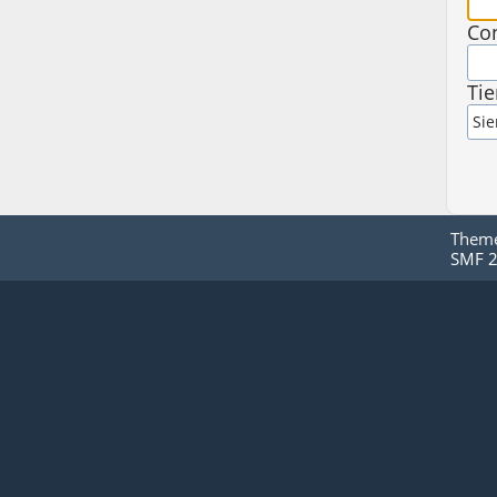
Co
Ti
Them
SMF 2