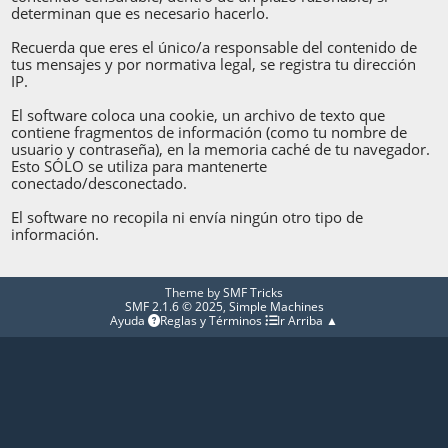
determinan que es necesario hacerlo.
Recuerda que eres el único/a responsable del contenido de
tus mensajes y por normativa legal, se registra tu dirección
IP.
El software coloca una cookie, un archivo de texto que
contiene fragmentos de información (como tu nombre de
usuario y contraseña), en la memoria caché de tu navegador.
Esto SÓLO se utiliza para mantenerte
conectado/desconectado.
El software no recopila ni envía ningún otro tipo de
información.
Theme by
SMF Tricks
SMF 2.1.6 © 2025
,
Simple Machines
Ayuda
Reglas y Términos
Ir Arriba ▲